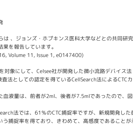
発
 Gogoiらは 、ジョンズ・ホプキンス医科大学などとの共同
結果を報告しています。
6, Volume 11, Issue 1, e0147400)
象にして、Celsee社が開発した微小流路デバイス法（Micro
査法としての認定を得ているCellSearch法によるCT
血液量は、前者が2ml、後者が7.5mlであったので、
lSearch法では、61％のCTC捕捉率ですが、新規開発
)という捕捉率を得ており、きわめて、高感度であることが