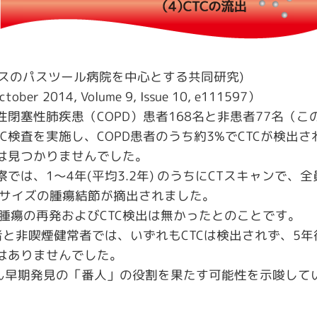
ンスのパスツール病院を中心とする共同研究)
October 2014, Volume 9, Issue 10, e111597）
閉塞性肺疾患（COPD）患者168名と非患者77名（こ
TC検査を実施し、COPD患者のうち約3%でCTCが検出
は見つかりませんでした。
では、1～4年(平均3.2年) のうちにCTスキャンで、
0cmサイズの腫瘍結節が摘出されました。
腫瘍の再発およびCTC検出は無かったとのことです。
者と非喫煙健常者では、いずれもCTCは検出されず、5年
はありませんでした。
がん早期発見の「番人」の役割を果たす可能性を示唆して