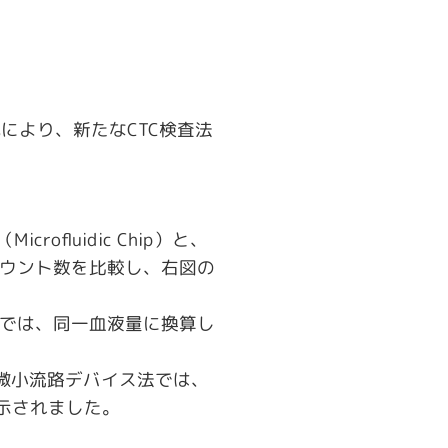
研究により、新たなCTC検査法
fluidic Chip）と、
Cカウント数を比較し、右図の
図では、同一血液量に換算し
した微小流路デバイス法では、
示されました。