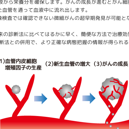
ら栄養分を確保します。がんの成長が進むとがん細胞はCTC（
新生した血管を通って血液中に流れ出します。
画像検査では確認できない微細がんの超早期発見が可能と
来の診断法に比べてはるかに早く、簡便な方法で治療効果
診断法との併用で、より正確な病態把握の情報が得られ