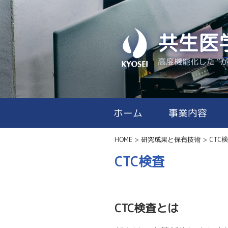
コ
ン
テ
共生医
ン
高度機能化した “
ツ
へ
ス
キ
事業内容
ホーム
ッ
プ
HOME
>
研究成果と保有技術
>
CTC
CTC検査
CTC検査とは